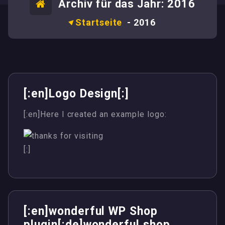
Archiv für das Jahr: 2016
Startseite
-
2016
[:en]Logo Design[:]
[:en]Here I created an example logo:
[:]
[:en]wonderful WP Shop
plugin[:de]wonderful shop